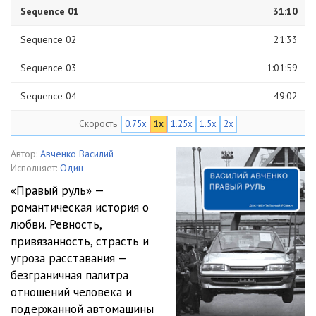
Sequence 01
31:10
Sequence 02
21:33
Sequence 03
1:01:59
Sequence 04
49:02
Скорость
0.75x
1x
1.25x
1.5x
2x
Sequence 05
31:51
Sequence 06
40:47
Автор:
Авченко Василий
Исполняет:
Один
Sequence 07
39:37
«Правый руль» —
романтическая история о
Sequence 08
32:24
любви. Ревность,
привязанность, страсть и
угроза расставания —
безграничная палитра
отношений человека и
подержанной автомашины