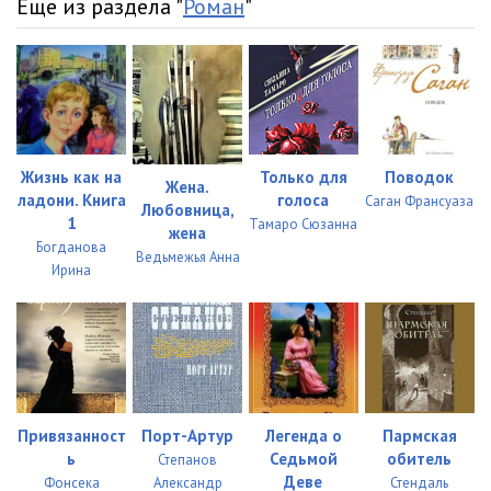
Еще из раздела "
Роман
"
Жизнь как на
Только для
Поводок
Жена.
ладони. Книга
голоса
Саган Франсуаза
Любовница,
1
Тамаро Сюзанна
жена
Богданова
Ведьмежья Анна
Ирина
Привязанност
Порт-Артур
Легенда о
Пармская
ь
Седьмой
обитель
Степанов
Деве
Фонсека
Александр
Стендаль