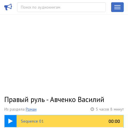
Правый руль - Авченко Василий
Из раздела
Роман
5 часов 8 минут
31:10
00:00
00:00
Sequence 01