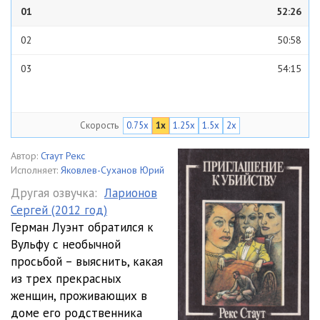
01
52:26
02
50:58
03
54:15
Скорость
0.75x
1x
1.25x
1.5x
2x
Автор:
Стаут Рекс
Исполняет:
Яковлев-Суханов Юрий
Другая озвучка:
Ларионов
Сергей (2012 год)
Герман Луэнт обратился к
Вульфу с необычной
просьбой – выяснить, какая
из трех прекрасных
женщин, проживающих в
доме его родственника