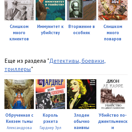
Слишком
Иммунитет к
Вторжение в
Слишком
много
убийству
особняк
много
клиентов
поваров
Еще из раздела "
Детективы, боевики,
триллеры
"
Обрученная с
Король
Злодеи
Убийство по-
Князем тьмы
рэкета
обычно
джентльменск
наивны
и
Александрова
Гарднер Эрл