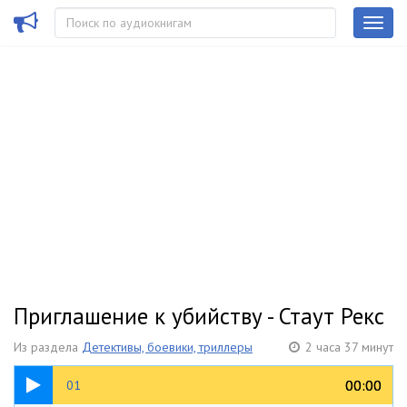
Приглашение к убийству - Стаут Рекс
Из раздела
Детективы, боевики, триллеры
2 часа 37 минут
52:26
00:00
00:00
01