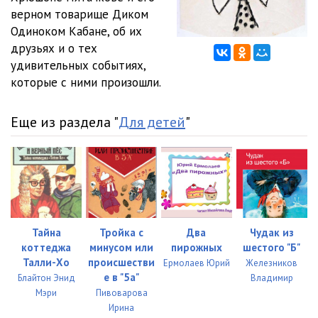
верном товарище Диком
Одиноком Кабане, об их
друзьях и о тех
удивительных событиях,
которые с ними произошли.
Еще из раздела "
Для детей
"
Тайна
Тройка с
Два
Чудак из
коттеджа
минусом или
пирожных
шестого "Б"
Талли-Хо
происшестви
Ермолаев Юрий
Железников
е в "5а"
Блайтон Энид
Владимир
Мэри
Пивоварова
Ирина