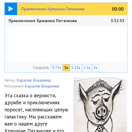
3:52:55
00:00
00:00
Приключения Хрюшона Пятачкова
Приключения Хрюшона Пятачкова
3:52:55
Скорость
0.75x
1x
1.25x
1.5x
2x
Автор:
Карасев Владимир
Исполняет:
Карасев Владимир
Эта сказка о верности,
дружбе и приключениях
поросят, населяющих целую
галактику. Мы расскажем
вам о нашем друге
Хрюшоне Пятачкове и его