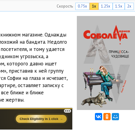
Скорость
0.75x
1x
1.25x
1.5x
2x
05:00
05:02
05:03
в книжном магазине. Однажды
похожий на бандита. Недолго
05:00
 посетителя, и тому удается
05:01
удником угрозыска, а
м, которого давно ищет
05:02
м», приставив к ней группу
я Софии на глаза и исчезает,
05:00
артире, оставляет записку с
05:01
 все ближе и ближе
ые жертвы.
05:01
05:01
05:01