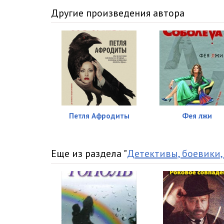
Soboleva_Printsessa_016
Другие произведения автора
Soboleva_Printsessa_017
Soboleva_Printsessa_018
Soboleva_Printsessa_019
Soboleva_Printsessa_020
Soboleva_Printsessa_021
Петля Афродиты
Фея лжи
Soboleva_Printsessa_022
Soboleva_Printsessa_023
Еще из раздела "
Детективы, боевики,
Soboleva_Printsessa_024
Soboleva_Printsessa_025
Soboleva_Printsessa_026