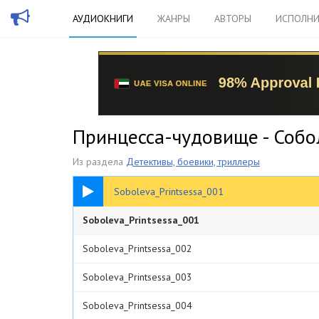
АУДИОКНИГИ
ЖАНРЫ
АВТОРЫ
ИСПОЛНИ
Принцесса-чудовище - Собо
Из раздела
Детективы, боевики, триллеры
05:15
Soboleva_Printsessa_001
Soboleva_Printsessa_001
Soboleva_Printsessa_002
Soboleva_Printsessa_003
Soboleva_Printsessa_004