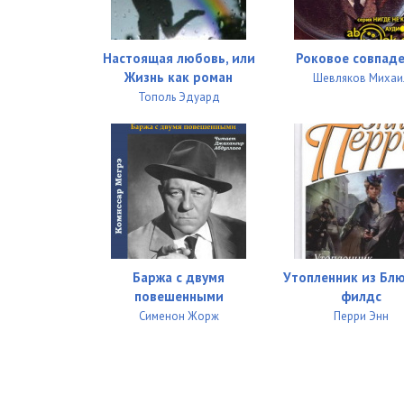
Soboleva_Printsessa_027
Soboleva_Printsessa_028
Настоящая любовь, или
Роковое совпад
Soboleva_Printsessa_029
Жизнь как роман
Шевляков Михаи
Тополь Эдуард
Soboleva_Printsessa_030
Soboleva_Printsessa_031
Soboleva_Printsessa_032
Soboleva_Printsessa_033
Soboleva_Printsessa_034
Баржа с двумя
Утопленник из Бл
Soboleva_Printsessa_035
повешенными
филдс
Сименон Жорж
Перри Энн
Soboleva_Printsessa_036
Soboleva_Printsessa_037
Soboleva_Printsessa_038