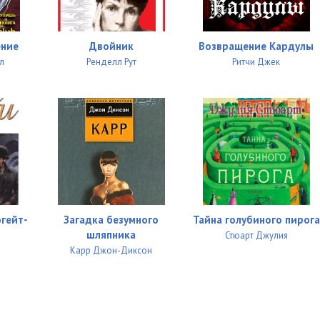
05:00
05:01
ение
Двойник
Возвращение Кардулы
05:00
л
Ренделл Рут
Ритчи Джек
05:03
05:02
05:02
05:00
05:01
югейт-
Загадка безумного
Тайна голубиного пирога
05:01
шляпника
Стюарт Джулия
Карр Джон-Диксон
05:00
05:02
05:01