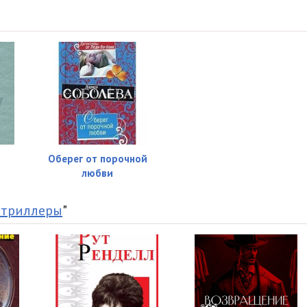
05:02
05:00
05:02
05:01
05:03
05:03
Оберег от порочной
любви
05:02
05:00
 триллеры
"
05:02
05:01
05:01