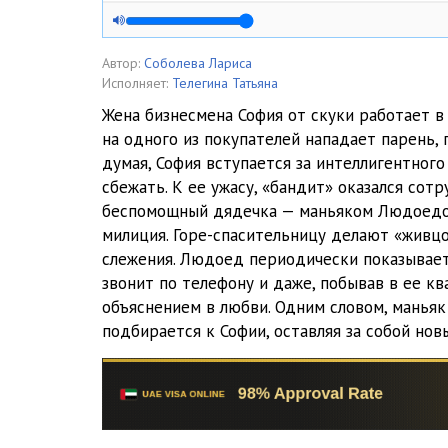
Soboleva_Printsessa_005
Soboleva_Printsessa_006
Автор:
Соболева Лариса
Исполняет:
Телегина Татьяна
Soboleva_Printsessa_007
Жена бизнесмена София от скуки работает 
на одного из покупателей нападает парень, 
Soboleva_Printsessa_008
думая, София вступается за интеллигентного
Soboleva_Printsessa_009
сбежать. К ее ужасу, «бандит» оказался сотр
беспомощный дядечка — маньяком Людоедо
Soboleva_Printsessa_010
милиция. Горе-спасительницу делают «живцо
слежения. Людоед периодически показываетс
Soboleva_Printsessa_011
звонит по телефону и даже, побывав в ее кв
Soboleva_Printsessa_012
объяснением в любви. Одним словом, маньяк
подбирается к Софии, оставляя за собой нов
Soboleva_Printsessa_013
Soboleva_Printsessa_014
Soboleva_Printsessa_015