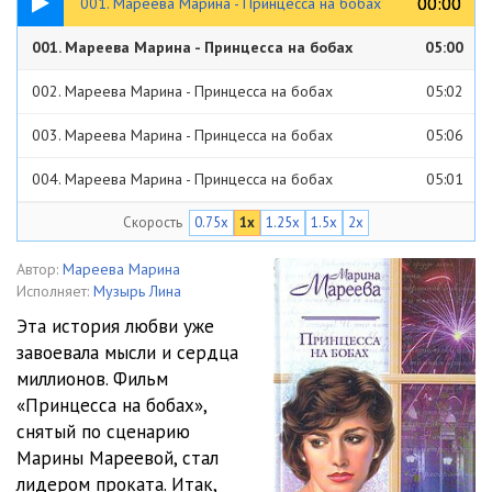
00:00
00:00
001. Мареева Марина - Принцесса на бобах
001. Мареева Марина - Принцесса на бобах
05:00
002. Мареева Марина - Принцесса на бобах
05:02
003. Мареева Марина - Принцесса на бобах
05:06
004. Мареева Марина - Принцесса на бобах
05:01
Скорость
0.75x
1x
1.25x
1.5x
2x
005. Мареева Марина - Принцесса на бобах
05:03
006. Мареева Марина - Принцесса на бобах
05:01
Автор:
Мареева Марина
Исполняет:
Музырь Лина
007. Мареева Марина - Принцесса на бобах
05:02
Эта история любви уже
завоевала мысли и сердца
008. Мареева Марина - Принцесса на бобах
05:03
миллионов. Фильм
009. Мареева Марина - Принцесса на бобах
05:02
«Принцесса на бобах»,
снятый по сценарию
010. Мареева Марина - Принцесса на бобах
05:05
Марины Мареевой, стал
лидером проката. Итак,
011. Мареева Марина - Принцесса на бобах
05:01