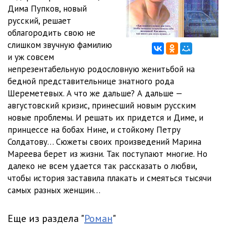
Дима Пупков, новый
012. Мареева Марина - Принцесса на бобах
04:30
русский, решает
облагородить свою не
013. Мареева Марина - Принцесса на бобах
05:03
слишком звучную фамилию
и уж совсем
014. Мареева Марина - Принцесса на бобах
05:08
непрезентабельную родословную женитьбой на
015. Мареева Марина - Принцесса на бобах
05:07
бедной представительнице знатного рода
Шереметевых. А что же дальше? А дальше —
016. Мареева Марина - Принцесса на бобах
05:01
августовский кризис, принесший новым русским
новые проблемы. И решать их придется и Диме, и
017. Мареева Марина - Принцесса на бобах
05:03
принцессе на бобах Нине, и стойкому Петру
018. Мареева Марина - Принцесса на бобах
05:08
Солдатову… Сюжеты своих произведений Марина
Мареева берет из жизни. Так поступают многие. Но
019. Мареева Марина - Принцесса на бобах
05:02
далеко не всем удается так рассказать о любви,
чтобы история заставила плакать и смеяться тысячи
020. Мареева Марина - Принцесса на бобах
05:05
самых разных женщин…
021. Мареева Марина - Принцесса на бобах
05:01
Еще из раздела "
Роман
"
022. Мареева Марина - Принцесса на бобах
05:01