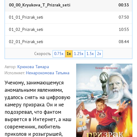
00_00_Kryukova_T_Prizrak_seti
00:33
01_01_Prizrak_seti
07:50
01_02_Prizrak_seti
10:55
02_01_Prizrak_seti
08:44
Скорость
0.75x
1x
1.25x
1.5x
2x
02_02_Prizrak_seti
11:16
03_01_Prizrak_seti
04:30
Автор:
Крюкова Тамара
Исполняет:
Ненарокомова Татьяна
03_02_Prizrak_seti
04:42
Ученому, занимающемуся
аномальными явлениями,
03_03_Prizrak_seti
05:32
удалось снять на цифровую
03_04_Prizrak_seti
09:16
камеру призрака. Он и не
подозревал, что фантом
04_01_Prizrak_seti
09:19
вырвется в Интернет, а наш
современник, любитель
04_02_Prizrak_seti
06:29
приколов и розыгрышей,