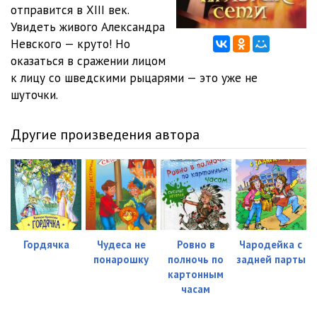
05_01_Prizrak_seti
08:13
отправится в XIII век.
Увидеть живого Александра
05_02_Prizrak_seti
08:39
Невского — круто! Но
оказаться в сражении лицом
05_03_Prizrak_seti
06:12
к лицу со шведскими рыцарями — это уже не
06_01_Prizrak_seti
09:12
шуточки.
06_02_Prizrak_seti
08:17
Другие произведения автора
06_03_Prizrak_seti
10:06
07_01_Prizrak_seti
07:34
07_02_Prizrak_seti
08:42
08_01_Prizrak_seti
07:10
Гордячка
Чудеса не
Ровно в
Чародейка с
понарошку
полночь по
задней парты
08_02_Prizrak_seti
08:36
картонным
09_01_Prizrak_seti
12:34
часам