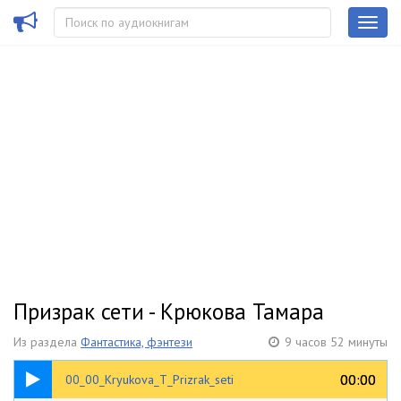
Призрак сети - Крюкова Тамара
Из раздела
Фантастика, фэнтези
9 часов 52 минуты
00:33
00:00
00:00
00_00_Kryukova_T_Prizrak_seti