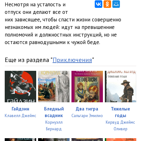
Несмотря на усталость и
отпуск они делают все от
них зависящее, чтобы спасти жизни совершенно
незнакомых им людей: идут на превышенние
полномочий и должностных инструкций, но не
остаются равнодушными к чужой беде.
Еще из раздела "
Приключения
"
Гайдзин
Бледный
Два тигра
Тяжелые
всадник
годы
Клавелл Джеймс
Сальгари Эмилио
Корнуэлл
Кервуд Джеймс
Бернард
Оливер