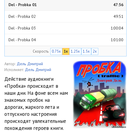
Del - Probka 01
47:56
Del - Probka 02
49:51
Del - Probka 03
1:00:04
Del - Probka 04
1:01:00
Скорость
0.75x
1x
1.25x
1.5x
2x
Del - Probka 05
1:59:11
Автор:
Дель Дмитрий
Исполняет:
Дель Дмитрий
Действие аудиокниги
«Пробка» происходит в
наши дни. На фоне всем нам
знакомых пробок на
дорогах, жаркого лета и
отпускного настроения
происходят увлекательные
похождения героев книги.