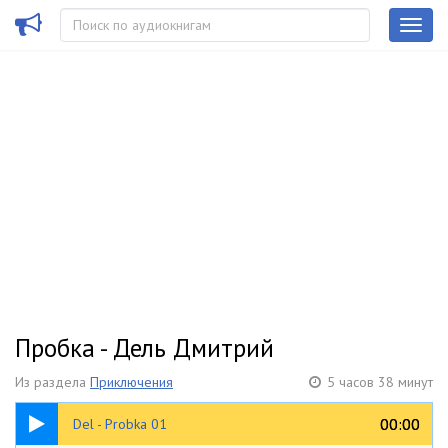
Пробка - Дель Дмитрий
Из раздела
Приключения
5 часов 38 минут
47:56
00:00
00:00
Del - Probka 01