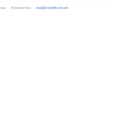
торы
Исполнители
mail@sweetbook.net