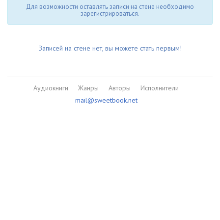
Для возможности оставлять записи на стене необходимо
зарегистрироваться.
Записей на стене нет, вы можете стать первым!
Аудиокниги
Жанры
Авторы
Исполнители
mail@sweetbook.net