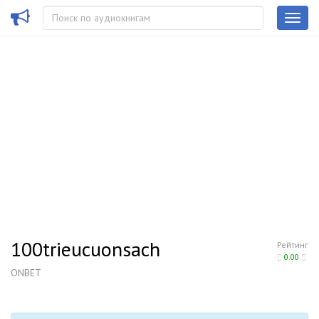
100trieucuonsach
Рейтинг
0.00
ONBET