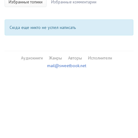
Избранные топики
Избранные комментарии
Сюда еще никто не успел написать
Аудиокниги
Жанры
Авторы
Исполнители
mail@sweetbook.net