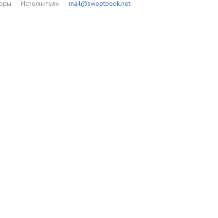
торы
Исполнители
mail@sweetbook.net