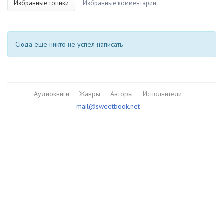
Избранные топики
Избранные комментарии
Сюда еще никто не успел написать
Аудиокниги
Жанры
Авторы
Исполнители
mail@sweetbook.net