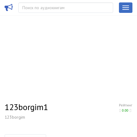
123borgim1
Рейтинг
0.00
123borgim