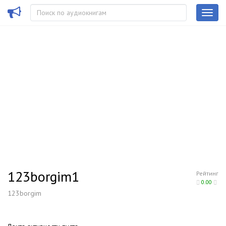
123borgim1
Рейтинг
0.00
123borgim