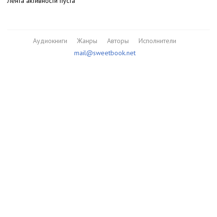
Лента активности пуста
Аудиокниги
Жанры
Авторы
Исполнители
mail@sweetbook.net