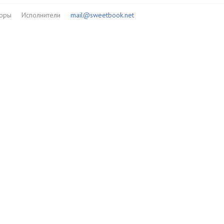
торы
Исполнители
mail@sweetbook.net