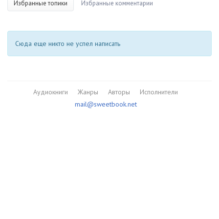
Избранные топики
Избранные комментарии
Сюда еще никто не успел написать
Аудиокниги
Жанры
Авторы
Исполнители
mail@sweetbook.net