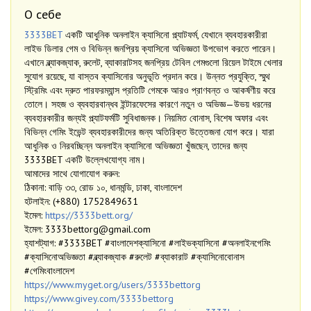
О себе
3333BET
একটি আধুনিক অনলাইন ক্যাসিনো প্ল্যাটফর্ম, যেখানে ব্যবহারকারীরা
লাইভ ডিলার গেম ও বিভিন্ন জনপ্রিয় ক্যাসিনো অভিজ্ঞতা উপভোগ করতে পারেন।
এখানে ব্ল্যাকজ্যাক, রুলেট, ব্যাকারাটসহ জনপ্রিয় টেবিল গেমগুলো রিয়েল টাইমে খেলার
সুযোগ রয়েছে, যা বাস্তব ক্যাসিনোর অনুভূতি প্রদান করে। উন্নত প্রযুক্তি, স্মুথ
স্ট্রিমিং এবং দ্রুত পারফরম্যান্স প্রতিটি গেমকে আরও প্রাণবন্ত ও আকর্ষণীয় করে
তোলে। সহজ ও ব্যবহারবান্ধব ইন্টারফেসের কারণে নতুন ও অভিজ্ঞ—উভয় ধরনের
ব্যবহারকারীর জন্যই প্ল্যাটফর্মটি সুবিধাজনক। নিয়মিত বোনাস, বিশেষ অফার এবং
বিভিন্ন গেমিং ইভেন্ট ব্যবহারকারীদের জন্য অতিরিক্ত উত্তেজনা যোগ করে। যারা
আধুনিক ও নিরবচ্ছিন্ন অনলাইন ক্যাসিনো অভিজ্ঞতা খুঁজছেন, তাদের জন্য
3333BET একটি উল্লেখযোগ্য নাম।
আমাদের সাথে যোগাযোগ করুন:
ঠিকানা: বাড়ি ৩৩, রোড ১০, ধানমন্ডি, ঢাকা, বাংলাদেশ
হটলাইন: (+880) 1752849631
ইমেল:
https://3333bett.org/
ইমেল: 3333bettorg@gmail.com
হ্যাশট্যাগ: #3333BET #বাংলাদেশক্যাসিনো #লাইভক্যাসিনো #অনলাইনগেমিং
#ক্যাসিনোঅভিজ্ঞতা #ব্ল্যাকজ্যাক #রুলেট #ব্যাকারাট #ক্যাসিনোবোনাস
#গেমিংবাংলাদেশ
https://www.myget.org/users/3333bettorg
https://www.givey.com/3333bettorg