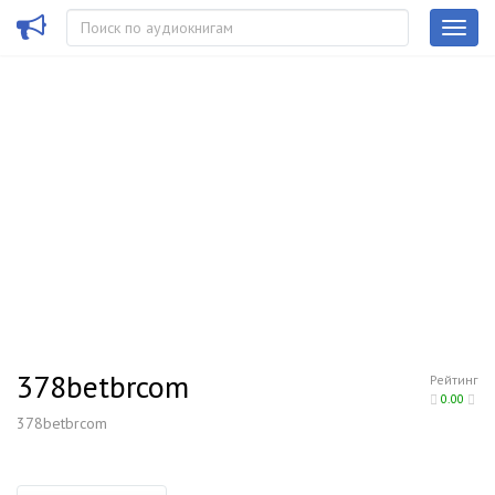
378betbrcom
Рейтинг
0.00
378betbrcom