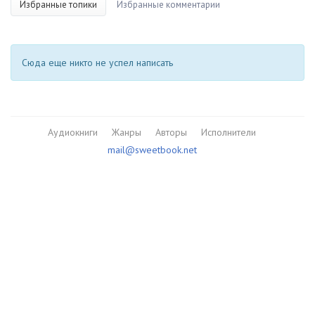
Избранные топики
Избранные комментарии
Сюда еще никто не успел написать
Аудиокниги
Жанры
Авторы
Исполнители
mail@sweetbook.net