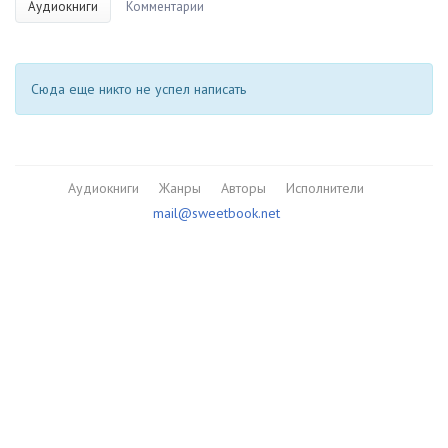
Аудиокниги
Комментарии
Сюда еще никто не успел написать
Аудиокниги
Жанры
Авторы
Исполнители
mail@sweetbook.net