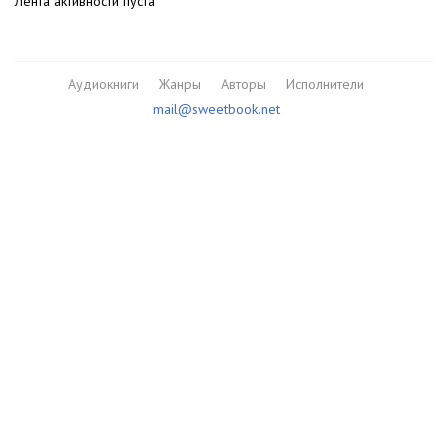
Лента активности пуста
Аудиокниги
Жанры
Авторы
Исполнители
mail@sweetbook.net