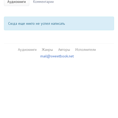
Аудиокниги
Комментарии
Сюда еще никто не успел написать
Аудиокниги
Жанры
Авторы
Исполнители
mail@sweetbook.net