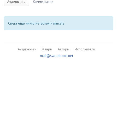
Аудиокниги
Комментарии
Сюда еще никто не успел написать
Аудиокниги
Жанры
Авторы
Исполнители
mail@sweetbook.net