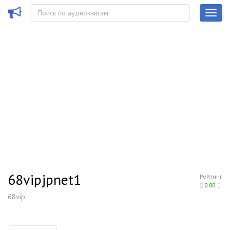
68vipjpnet1
Рейтинг
0.00
68vip