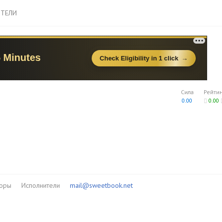
ТЕЛИ
Сила
Рейти
0.00
0.00
торы
Исполнители
mail@sweetbook.net