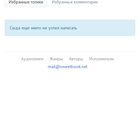
Избранные топики
Избранные комментарии
Сюда еще никто не успел написать
Аудиокниги
Жанры
Авторы
Исполнители
mail@sweetbook.net