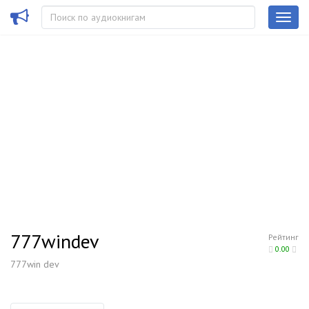
777windev
Рейтинг
0.00
777win dev