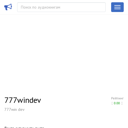
777windev
Рейтинг
0.00
777win dev