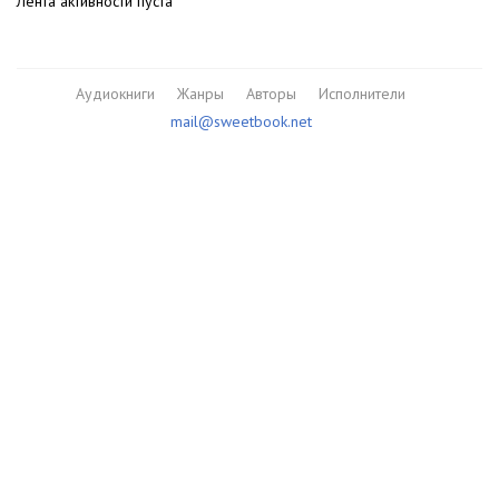
Лента активности пуста
Аудиокниги
Жанры
Авторы
Исполнители
mail@sweetbook.net