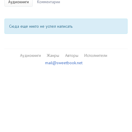
Аудиокниги
Комментарии
Сюда еще никто не успел написать
Аудиокниги
Жанры
Авторы
Исполнители
mail@sweetbook.net