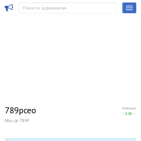
789pceo
Рейтинг
0.00
Nhà cái 789P