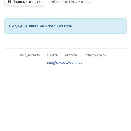
Избранные топики
Избранные комментарии
Сюда еще никто не успел написать
Аудиокниги
Жанры
Авторы
Исполнители
mail@sweetbook.net