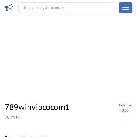
789winvipcocom1
Рейтинг
0.00
789WIN