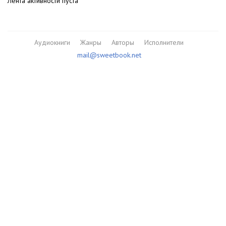
Лента активности пуста
Аудиокниги
Жанры
Авторы
Исполнители
mail@sweetbook.net