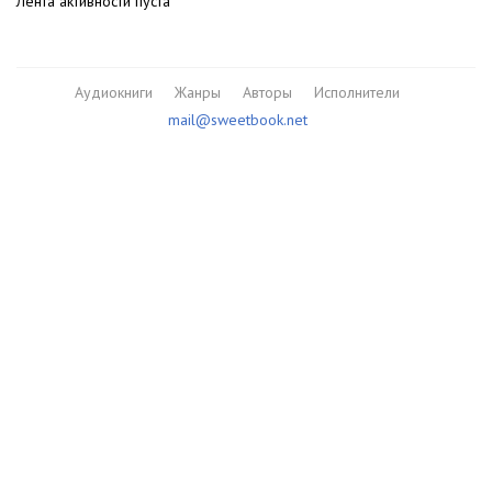
Лента активности пуста
Аудиокниги
Жанры
Авторы
Исполнители
mail@sweetbook.net