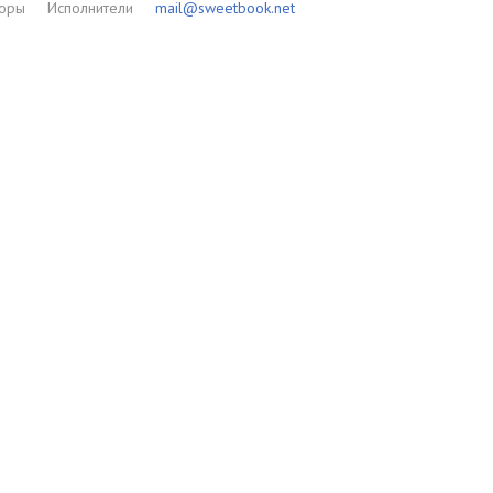
торы
Исполнители
mail@sweetbook.net