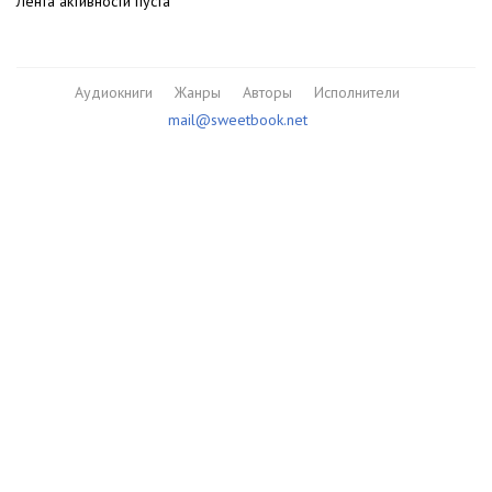
Лента активности пуста
Аудиокниги
Жанры
Авторы
Исполнители
mail@sweetbook.net