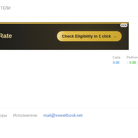
ТЕЛИ
Сила
Рейти
0.00
0.00
торы
Исполнители
mail@sweetbook.net