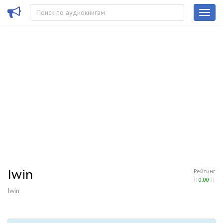
Iwin
Рейтинг
0.00
Iwin