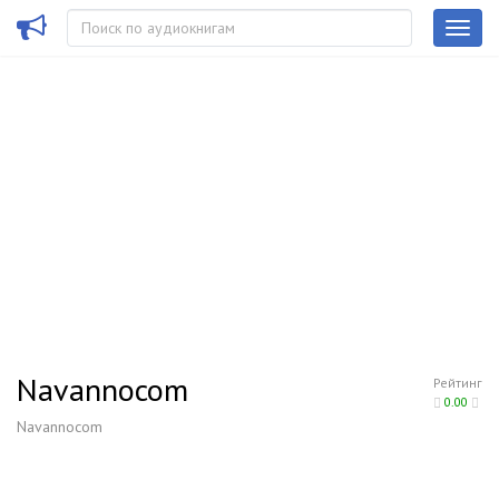
Navannocom
Рейтинг
0.00
Navannocom