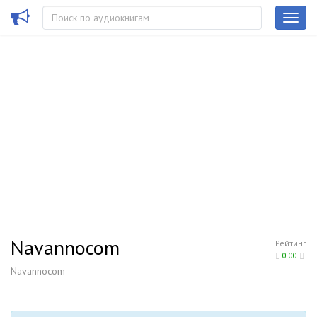
Navannocom
Рейтинг
0.00
Navannocom