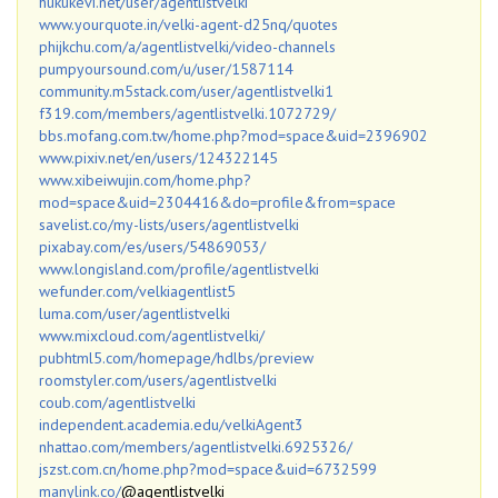
hukukevi.net/user/agentlistvelki
www.yourquote.in/velki-agent-d25nq/quotes
phijkchu.com/a/agentlistvelki/video-channels
pumpyoursound.com/u/user/1587114
community.m5stack.com/user/agentlistvelki1
f319.com/members/agentlistvelki.1072729/
bbs.mofang.com.tw/home.php?mod=space&uid=2396902
www.pixiv.net/en/users/124322145
www.xibeiwujin.com/home.php?
mod=space&uid=2304416&do=profile&from=space
savelist.co/my-lists/users/agentlistvelki
pixabay.com/es/users/54869053/
www.longisland.com/profile/agentlistvelki
wefunder.com/velkiagentlist5
luma.com/user/agentlistvelki
www.mixcloud.com/agentlistvelki/
pubhtml5.com/homepage/hdlbs/preview
roomstyler.com/users/agentlistvelki
coub.com/agentlistvelki
independent.academia.edu/velkiAgent3
nhattao.com/members/agentlistvelki.6925326/
jszst.com.cn/home.php?mod=space&uid=6732599
manylink.co/
@agentlistvelki