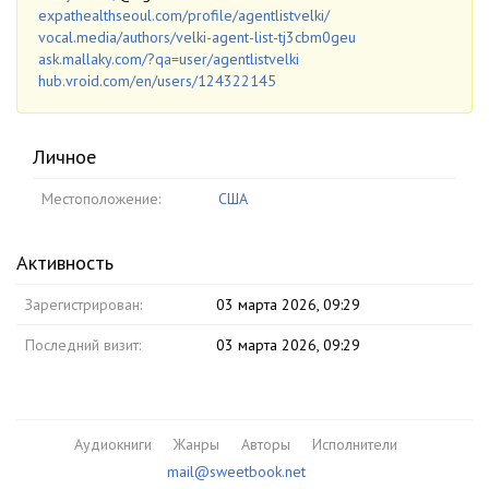
expathealthseoul.com/profile/agentlistvelki/
vocal.media/authors/velki-agent-list-tj3cbm0geu
ask.mallaky.com/?qa=user/agentlistvelki
hub.vroid.com/en/users/124322145
Личное
Местоположение:
США
Активность
Зарегистрирован:
03 марта 2026, 09:29
Последний визит:
03 марта 2026, 09:29
Аудиокниги
Жанры
Авторы
Исполнители
mail@sweetbook.net