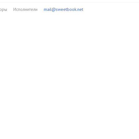
торы
Исполнители
mail@sweetbook.net