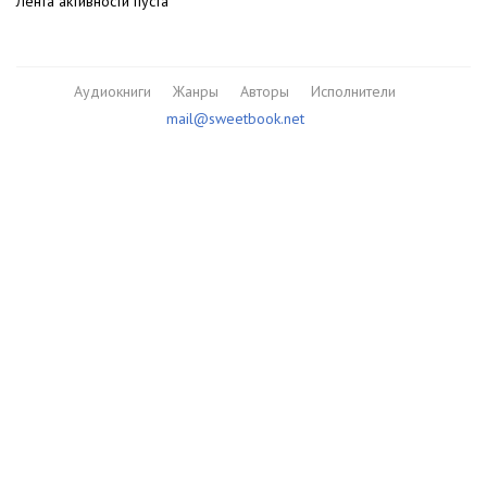
Лента активности пуста
Аудиокниги
Жанры
Авторы
Исполнители
mail@sweetbook.net