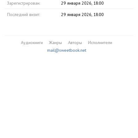
Зарегистрирован:
29 января 2026, 18:00
Последний визит:
29 января 2026, 18:00
Аудиокниги
Жанры
Авторы
Исполнители
mail@sweetbook.net