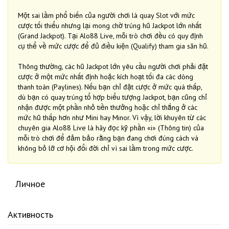
Một sai lầm phổ biến của người chơi là quay Slot với mức
cược tối thiểu nhưng lại mong chờ trúng hũ Jackpot lớn nhất
(Grand Jackpot). Tại Alo88 Live, mỗi trò chơi đều có quy định
cụ thể về mức cược để đủ điều kiện (Qualify) tham gia săn hũ.
Thông thường, các hũ Jackpot lớn yêu cầu người chơi phải đặt
cược ở một mức nhất định hoặc kích hoạt tối đa các dòng
thanh toán (Paylines). Nếu bạn chỉ đặt cược ở mức quá thấp,
dù bạn có quay trúng tổ hợp biểu tượng Jackpot, bạn cũng chỉ
nhận được một phần nhỏ tiền thưởng hoặc chỉ thắng ở các
mức hũ thấp hơn như Mini hay Minor. Vì vậy, lời khuyên từ các
chuyên gia Alo88 Live là hãy đọc kỹ phần «i» (Thông tin) của
mỗi trò chơi để đảm bảo rằng bạn đang chơi đúng cách và
không bỏ lỡ cơ hội đổi đời chỉ vì sai lầm trong mức cược.
Личное
Активность