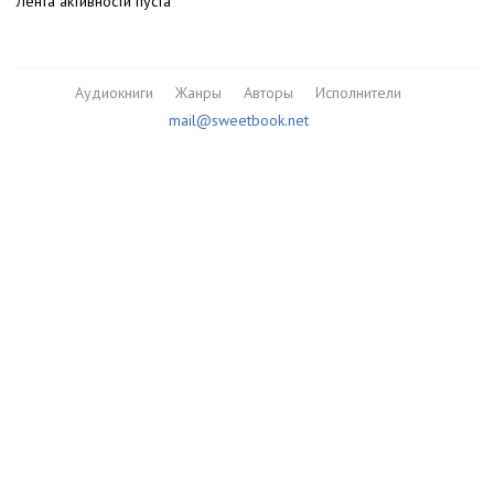
Лента активности пуста
Аудиокниги
Жанры
Авторы
Исполнители
mail@sweetbook.net