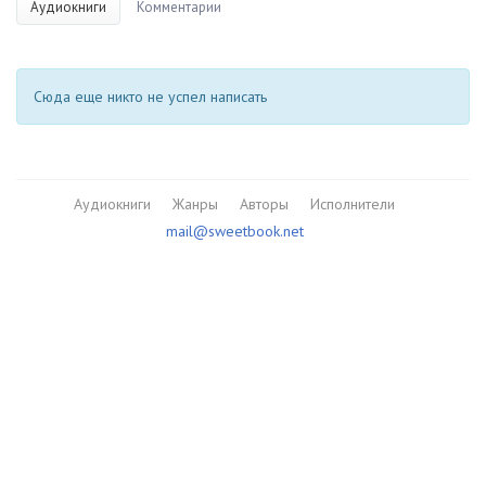
Аудиокниги
Комментарии
Сюда еще никто не успел написать
Аудиокниги
Жанры
Авторы
Исполнители
mail@sweetbook.net