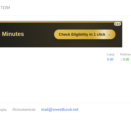
ТЕЛИ
Сила
Рейти
0.00
0.00
торы
Исполнители
mail@sweetbook.net