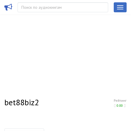
bet88biz2
Рейтинг
0.00