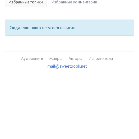
Избранные топики
Избранные комментарии
Сюда еще никто не успел написать
Аудиокниги
Жанры
Авторы
Исполнители
mail@sweetbook.net