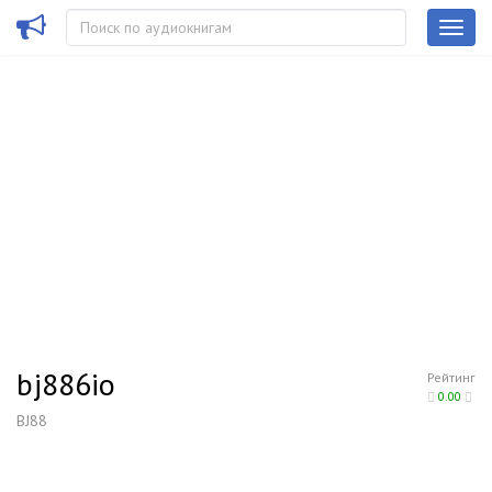
bj886io
Рейтинг
0.00
BJ88