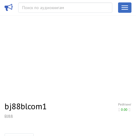
bj88blcom1
Рейтинг
0.00
BJ88