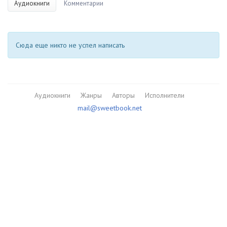
Аудиокниги
Комментарии
Сюда еще никто не успел написать
Аудиокниги
Жанры
Авторы
Исполнители
mail@sweetbook.net