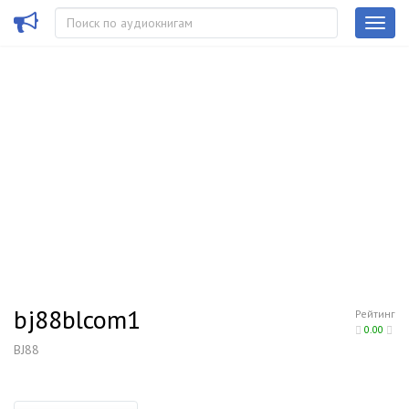
bj88blcom1
Рейтинг
0.00
BJ88