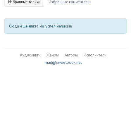
Избранные топики
Избранные комментарии
Сюда еще никто не успел написать
Аудиокниги
Жанры
Авторы
Исполнители
mail@sweetbook.net