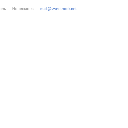
торы
Исполнители
mail@sweetbook.net