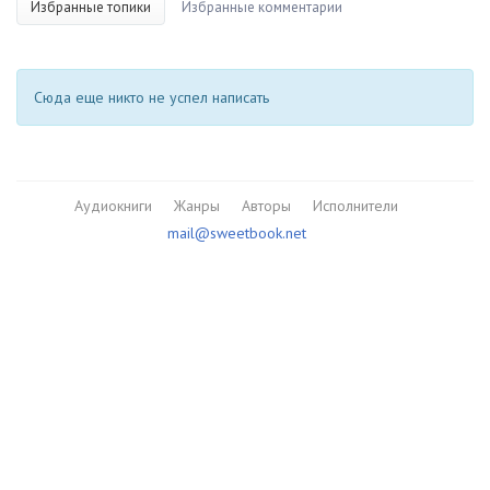
Избранные топики
Избранные комментарии
Сюда еще никто не успел написать
Аудиокниги
Жанры
Авторы
Исполнители
mail@sweetbook.net