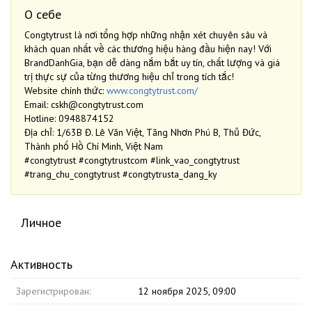
О себе
Congtytrust là nơi tổng hợp những nhận xét chuyên sâu và
khách quan nhất về các thương hiệu hàng đầu hiện nay! Với
BrandDanhGia, bạn dễ dàng nắm bắt uy tín, chất lượng và giá
trị thực sự của từng thương hiệu chỉ trong tích tắc!
Website chính thức:
www.congtytrust.com/
Email: cskh@congtytrust.com
Hotline: 0948874152
Địa chỉ: 1/63B Đ. Lê Văn Việt, Tăng Nhơn Phú B, Thủ Đức,
Thành phố Hồ Chí Minh, Việt Nam
#congtytrust #congtytrustcom #link_vao_congtytrust
#trang_chu_congtytrust #congtytrusta_dang_ky
Личное
Активность
Зарегистрирован:
12 ноября 2025, 09:00