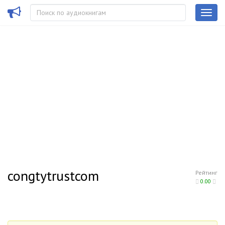
congtytrustcom
Рейтинг
0.00