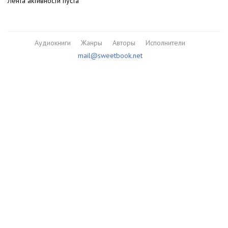
Лента активности пуста
Аудиокниги
Жанры
Авторы
Исполнители
mail@sweetbook.net